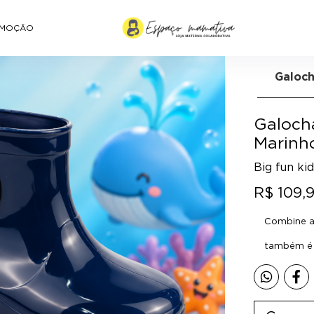
MOÇÃO
Galoch
Galocha
Marinh
Big fun ki
R$ 109,
Combine a 
também é p