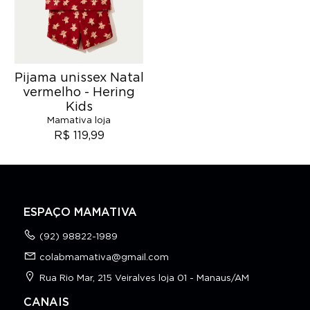
Pijama unissex Natal
vermelho - Hering
Kids
Mamativa loja
R$ 119,99
ESPAÇO MAMATIVA
(92) 98822-1989
colabmamativa@gmail.com
Rua Rio Mar, 215 Veiralves loja 01 - Manaus/AM
CANAIS