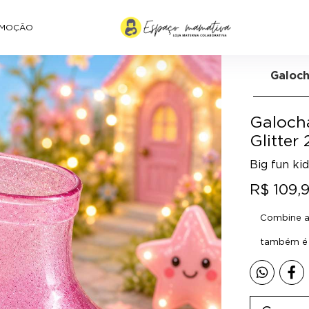
MOÇÃO
Galoch
Galocha
Glitter
Big fun ki
R$ 109,
Combine a 
também é p