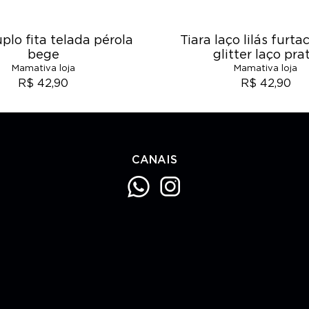
plo fita telada pérola
Tiara laço lilás furt
bege
glitter laço pra
Mamativa loja
Mamativa loja
R$ 42,90
R$ 42,90
CANAIS