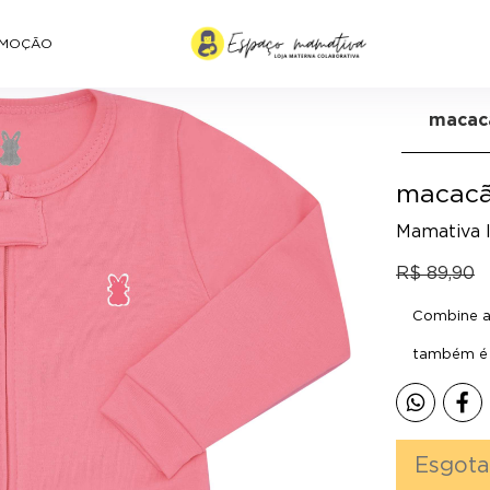
MOÇÃO
macacã
macacã
Mamativa l
R$ 89,90
Combine a 
também é p
Esgot