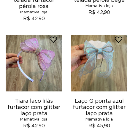
telada furtacor
telada pérola bege
pérola rosa
Mamativa loja
R$ 42,90
Mamativa loja
R$ 42,90
Tiara laço lilás
Laço G ponta azul
furtacor com glitter
furtacor com glitter
laço prata
laço prata
Mamativa loja
Mamativa loja
R$ 42,90
R$ 45,90