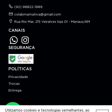
(92) 98822-1989
colabmamativa@gmail.com
Rua Rio Mar, 215 Veiralves loja 01 - Manaus/AM
CANAIS
SEGURANÇA
POLÍTICAS
Privacidade
Trocas
Entrega
Copyright © 2026 Espaço Mamativa
Utilizamos cookies e tecnologias semelhantes, ao