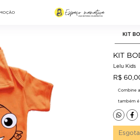
MOÇÃO
KIT B
KIT B
Lelu Kids
R$ 60,0
Combine a 
também é p
Esgot