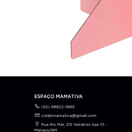
ESPAÇO MAMATIVA
(92) 98822-1989
colabmamativa@gmail.com
Rua Rio Mar, 215 Veiralves loja 01 -
Manaus/AM