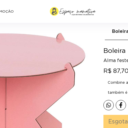
MOÇÃO
Boleir
Boleir
Alma feste
R$ 87,7
Combine a 
também é p
Esgot