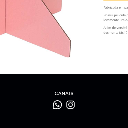
Fabricada em pa
Possui película 
levemente úmid
Além de versáti
desmonta fácil”.
CANAIS