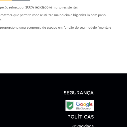
pelão reforçado,
100% reciclado
(é muito resistente).
protetora que permite você reutilizar sua boleira e higienizá-la com pano
o.
l proporciona uma economia de espaço em função do seu modelo “monta e
SEGURANÇA
POLÍTICAS
Privacidade