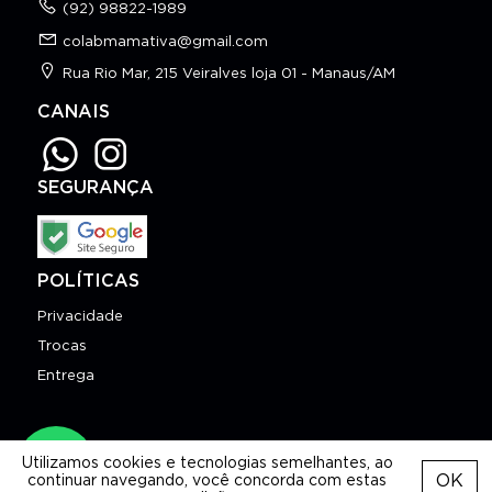
(92) 98822-1989
colabmamativa@gmail.com
Rua Rio Mar, 215 Veiralves loja 01 - Manaus/AM
CANAIS
SEGURANÇA
POLÍTICAS
Privacidade
Trocas
Entrega
Copyright © 2026 Espaço Mamativa
Utilizamos cookies e tecnologias semelhantes, ao
criado com
AppCollaborative
OK
continuar navegando, você concorda com estas