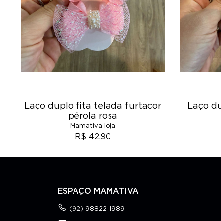
Laço duplo fita telada furtacor
Laço du
pérola rosa
Mamativa loja
R$ 42,90
ESPAÇO MAMATIVA
(92) 98822-1989