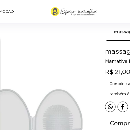
MOÇÃO
massa
massag
Mamativa l
R$ 21,0
Combine a 
também é p
Compr